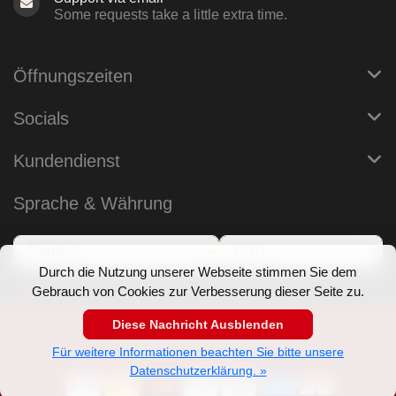
Some requests take a little extra time.
Öffnungszeiten
Socials
Kundendienst
Sprache & Währung
Durch die Nutzung unserer Webseite stimmen Sie dem
Gebrauch von Cookies zur Verbesserung dieser Seite zu.
Diese Nachricht Ausblenden
© Copyright 2026 RoB Berlin - Theme by
Frontlabel
-
Powered by
Lightspeed
Für weitere Informationen beachten Sie bitte unsere
Datenschutzerklärung. »