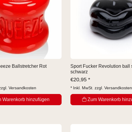
eeze Ballstretcher Rot
Sport Fucker Revolution ball s
schwarz
€
20,95 *
zzgl.
Versandkosten
* Inkl. MwSt. zzgl.
Versandkosten
 Warenkorb hinzufügen
Zum Warenkorb hinz