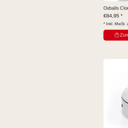
Oxballs Clo
€
84,95 *
* Inkl. MwSt. 
Zum