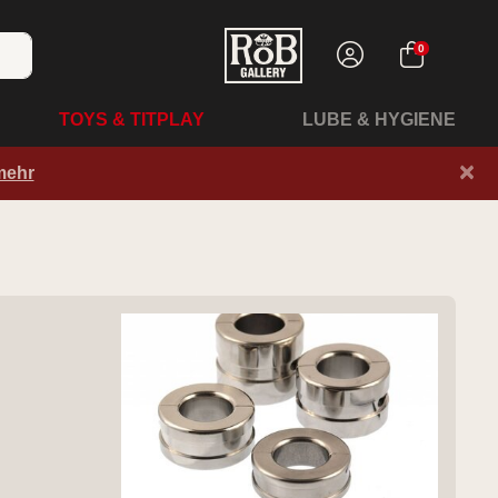
0
TOYS & TITPLAY
LUBE & HYGIENE
×
mehr