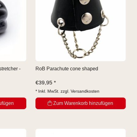
tretcher -
RoB Parachute cone shaped
€
39,95 *
* Inkl. MwSt. zzgl.
Versandkosten
ufügen
Zum Warenkorb hinzufügen