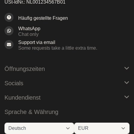
USt-IdNr.: NL001234567B01
Häufig gestellte Fragen
WhatsApp
Chat only
Support via email
Some requests take a little extra time.
Öffnungszeiten
Socials
Kundendienst
Sprache & Währung