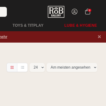
0
TOYS & TITPLAY
LUBE & HYGIENE
×
mehr