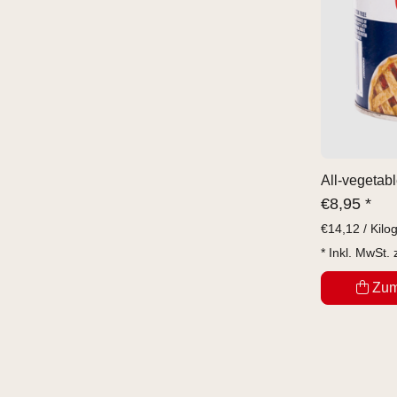
All-vegetabl
€
8,95 *
€
14,12 / Kil
* Inkl. MwSt. 
Zum