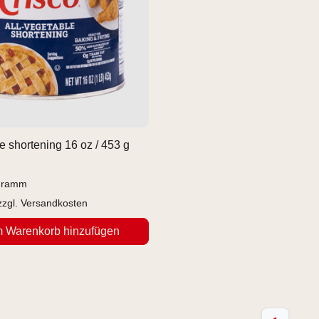
e shortening 16 oz / 453 g
ogramm
zzgl.
Versandkosten
 Warenkorb hinzufügen