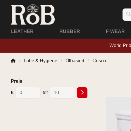
LEATHER
RUBBER
F-WEAR
World Pri
Lube & Hygiene
Ölbasiert
Crisco
Preis
€
tot