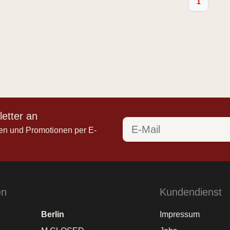
1
etter an
en und Promotionen per E-
en
Kundendienst
Berlin
Impressum