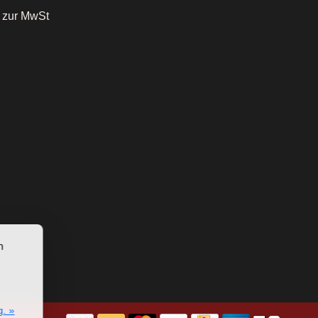
o zur MwSt
n
g. »