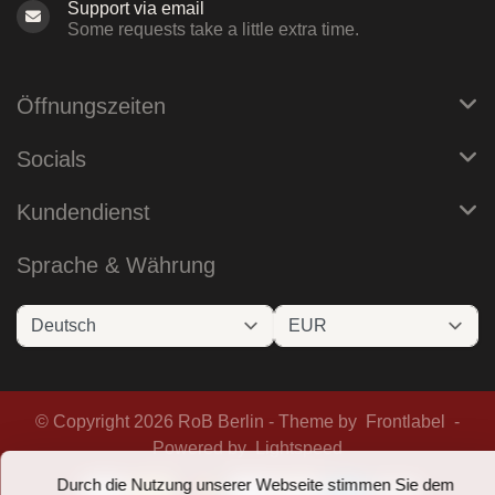
Support via email
Some requests take a little extra time.
Öffnungszeiten
Socials
Kundendienst
Sprache & Währung
© Copyright 2026 RoB Berlin - Theme by
Frontlabel
-
Powered by
Lightspeed
Durch die Nutzung unserer Webseite stimmen Sie dem