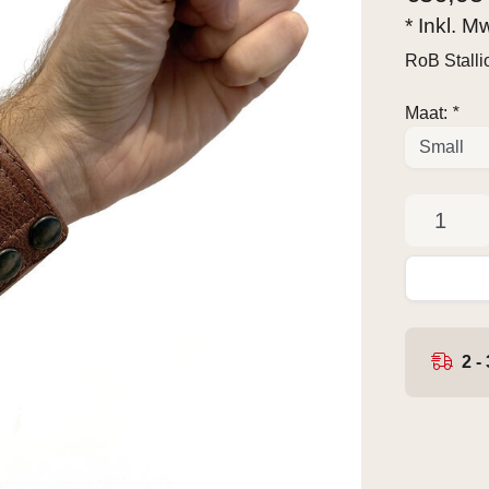
* Inkl. M
RoB Stall
Maat:
*
2 -