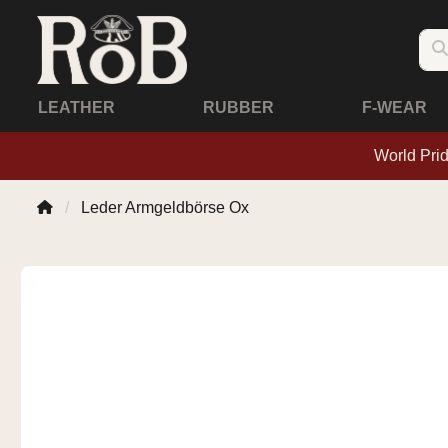
LEATHER
RUBBER
F-WEAR
World Pri
Leder Armgeldbörse Ox