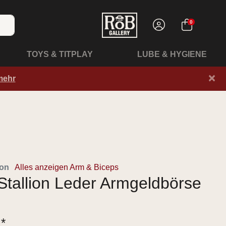
0
TOYS & TITPLAY
LUBE & HYGIENE
×
mehr
ion
Alles anzeigen Arm & Biceps
Stallion Leder Armgeldbörse
 *