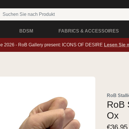
BDSM
FABRICS & ACCESSOIRES
de 2026 - RoB Gallery present: ICONS OF DESIRE
Lesen Sie 
RoB Stall
RoB 
Ox
€
36,95