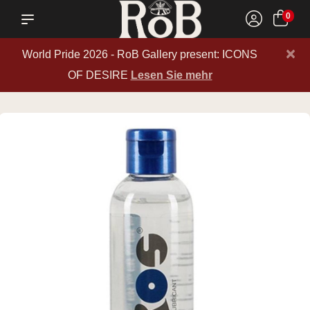
0
×
World Pride 2026 - RoB Gallery present: ICONS
OF DESIRE
Lesen Sie mehr