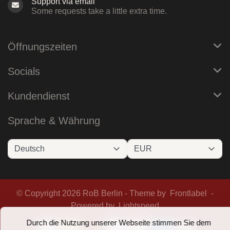
Support via email
Some requests take a little extra time.
Öffnungszeiten
Socials
Kundendienst
Sprache & Währung
© Copyright 2026 RoB Berlin - Theme by
Frontlabel
-
Powered by
Lightspeed
Durch die Nutzung unserer Webseite stimmen Sie dem