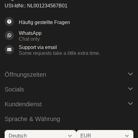
USt-IdNr.: NL001234567B01
Häufig gestellte Fragen
WhatsApp
Chat only
Support via email
Some requests take a little extra time.
Öffnungszeiten
Socials
Kundendienst
Sprache & Währung