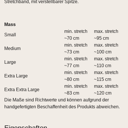
Stretchband, mit verstellbarer Spitze.
Mass
min. stretch
max. stretch
Small
~70 cm
~95 cm
min. stretch
max. stretch
Medium
~73 cm
~100 cm
min. stretch
max. stretch
Large
~77 cm
~110 cm
min. stretch
max. stretch
Extra Large
~80 cm
~115 cm
min. stretch
max. stretch
Extra Extra Large
~83 cm
~120 cm
Die Maße sind Richtwerte und können aufgrund der
handgefertigten Beschaffenheit des Produkts abweichen.
Eigenschaften