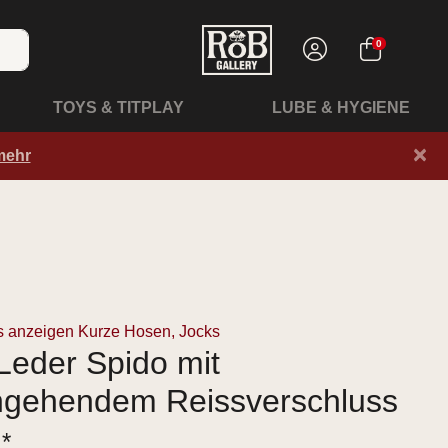
0
TOYS & TITPLAY
LUBE & HYGIENE
×
mehr
s anzeigen Kurze Hosen, Jocks
Leder Spido mit
hgehendem Reissverschluss
 *