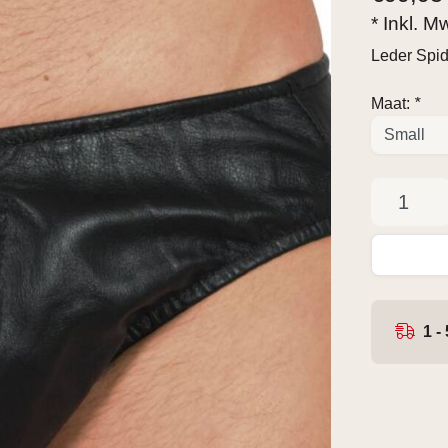
* Inkl. M
Leder Spi
Maat:
*
1 -