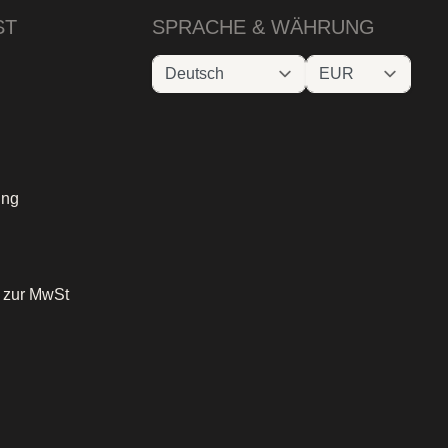
ST
SPRACHE & WÄHRUNG
ung
o zur MwSt