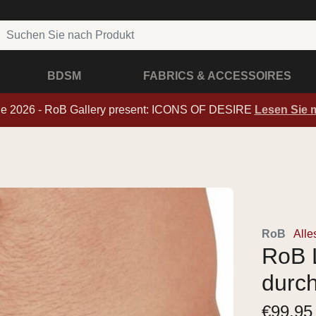
BDSM
FABRICS & ACCESSOIRES
de 2026 - RoB Gallery present: ICONS OF DESIRE
Lesen Sie 
RoB
Alle
RoB 
durc
€
99,95