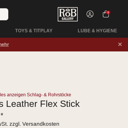
0
TOYS & TITPLAY
LUBE & HYGIENE
×
mehr
les anzeigen Schlag- & Rohrstöcke
s Leather Flex Stick
 *
wSt. zzgl.
Versandkosten