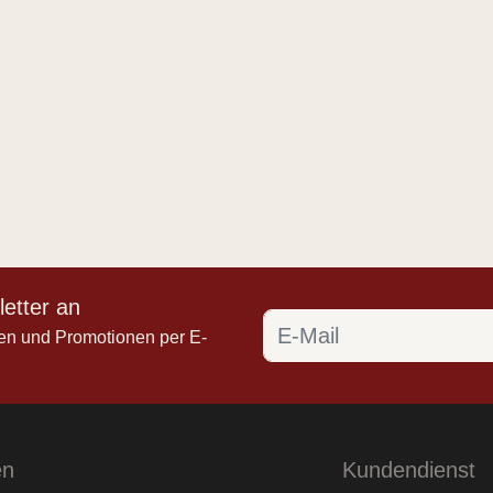
etter an
en und Promotionen per E-
en
Kundendienst