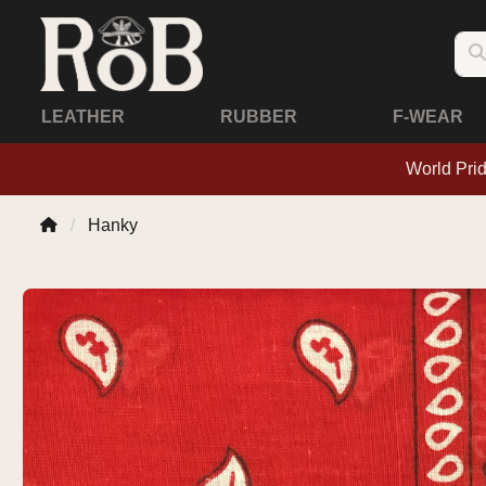
LEATHER
RUBBER
F-WEAR
World Pri
Hanky