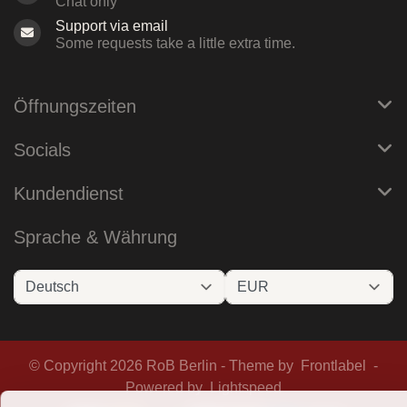
Chat only
Support via email
Some requests take a little extra time.
Öffnungszeiten
Socials
Kundendienst
Sprache & Währung
© Copyright 2026 RoB Berlin - Theme by
Frontlabel
-
Powered by
Lightspeed