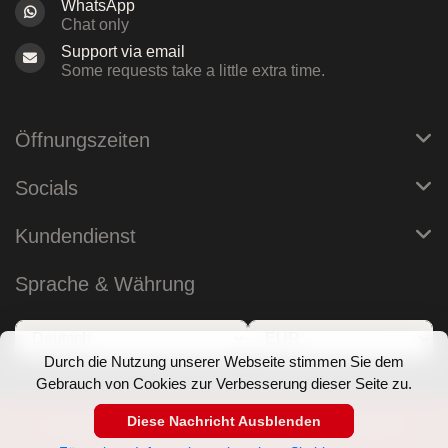
WhatsApp
Chat only
Support via email
Some requests take a little extra time.
Öffnungszeiten
Socials
Kundendienst
Sprache & Währung
Durch die Nutzung unserer Webseite stimmen Sie dem
Gebrauch von Cookies zur Verbesserung dieser Seite zu.
Diese Nachricht Ausblenden
© Copyright 2026 RoB Berlin - Theme by
Frontlabel
-