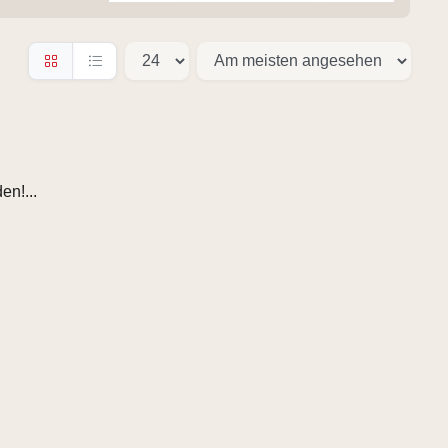
en!...