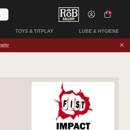
0
TOYS & TITPLAY
LUBE & HYGIENE
×
mehr