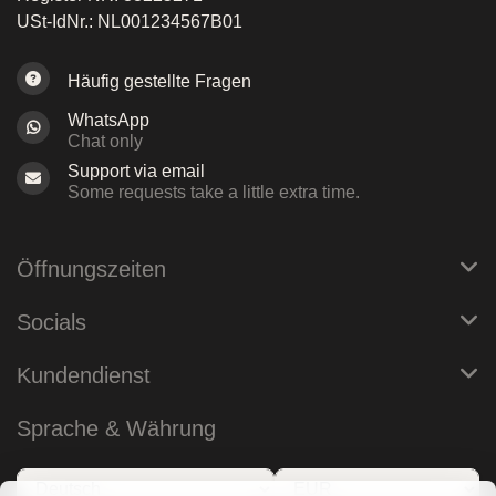
USt-IdNr.: NL001234567B01
Häufig gestellte Fragen
WhatsApp
Chat only
Support via email
Some requests take a little extra time.
Öffnungszeiten
Socials
Kundendienst
Sprache & Währung