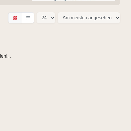
en!...