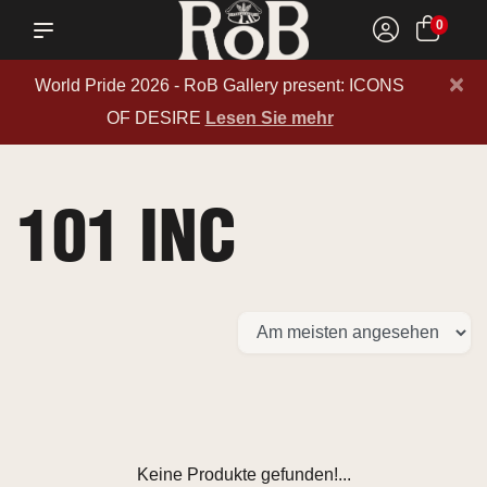
0
×
World Pride 2026 - RoB Gallery present: ICONS
OF DESIRE
Lesen Sie mehr
101 INC
Keine Produkte gefunden!...