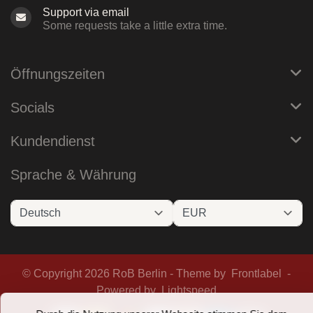
Support via email
Some requests take a little extra time.
Öffnungszeiten
Socials
Kundendienst
Sprache & Währung
© Copyright 2026 RoB Berlin - Theme by
Frontlabel
-
Powered by
Lightspeed