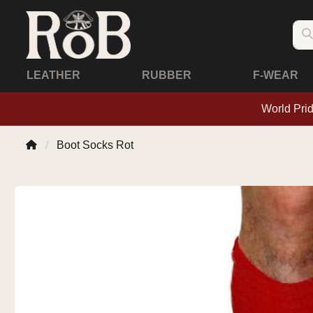
LEATHER
RUBBER
F-WEAR
World Pri
Boot Socks Rot