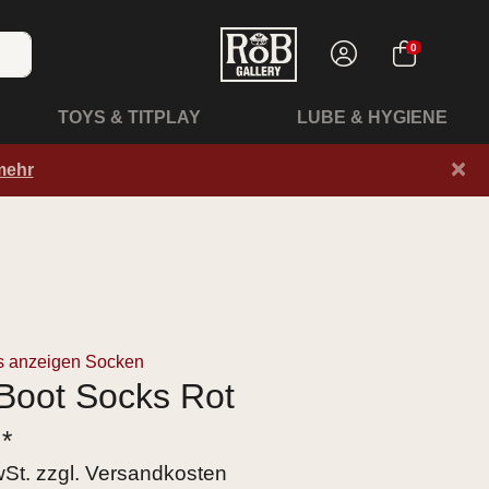
0
TOYS & TITPLAY
LUBE & HYGIENE
×
mehr
s anzeigen Socken
Boot Socks Rot
 *
wSt. zzgl.
Versandkosten