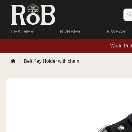
LEATHER
RUBBER
F-WEAR
World Pri
Belt Key Holder with chain