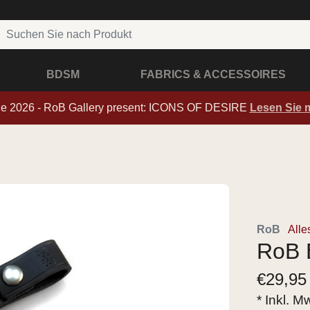
BDSM
FABRICS & ACCESSOIRES
de 2026 - RoB Gallery present: ICONS OF DESIRE
Lesen Sie 
RoB
Alle
RoB B
€
29,95
* Inkl. M