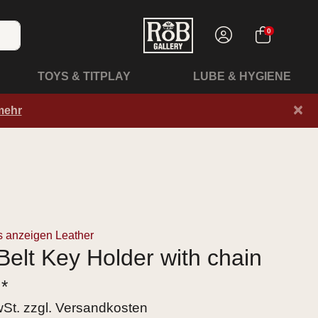
0
TOYS & TITPLAY
LUBE & HYGIENE
×
mehr
s anzeigen Leather
elt Key Holder with chain
 *
wSt. zzgl.
Versandkosten