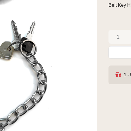
Belt Key H
1 -