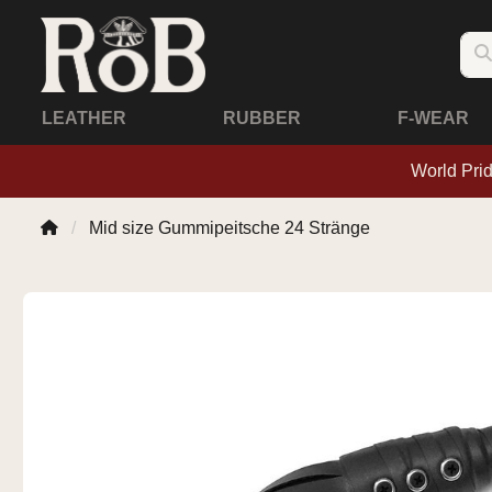
LEATHER
RUBBER
F-WEAR
World Pri
Mid size Gummipeitsche 24 Stränge