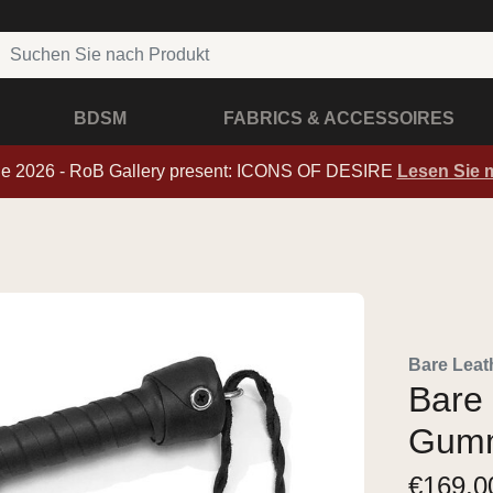
BDSM
FABRICS & ACCESSOIRES
de 2026 - RoB Gallery present: ICONS OF DESIRE
Lesen Sie 
Bare Leat
Bare 
Gumm
€
169,0