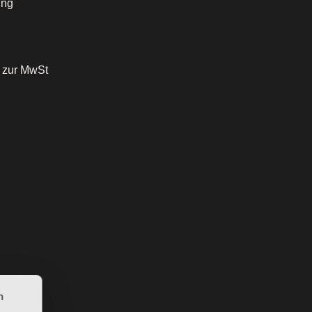
ung
o zur MwSt
n