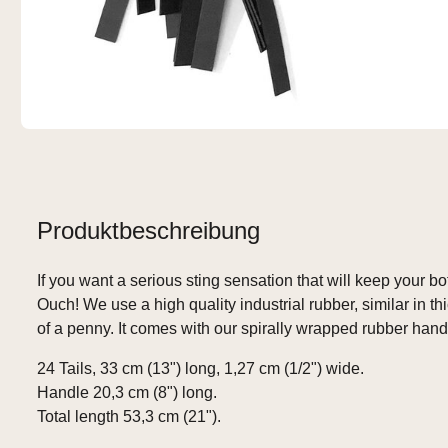
Produktbeschreibung
If you want a serious sting sensation that will keep your bot
Ouch! We use a high quality industrial rubber, similar in t
of a penny. It comes with our spirally wrapped rubber han
24 Tails, 33 cm (13") long, 1,27 cm (1/2") wide.
Handle 20,3 cm (8") long.
Total length 53,3 cm (21").