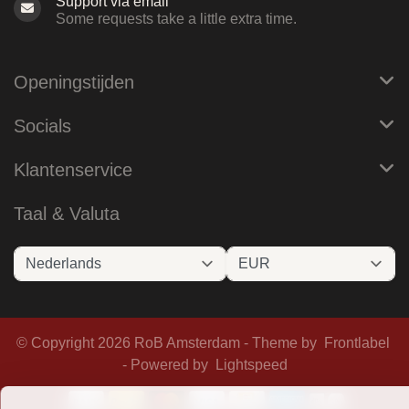
Support via email
Some requests take a little extra time.
Openingstijden
Socials
Klantenservice
Taal & Valuta
© Copyright 2026 RoB Amsterdam - Theme by
Frontlabel
- Powered by
Lightspeed