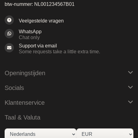
btw-nummer: NL001234567B01
Veelgestelde vragen
WhatsApp
Chat only
Support via email
Some requests take a little extra time.
Openingstijden
Socials
Klantenservice
Taal & Valuta