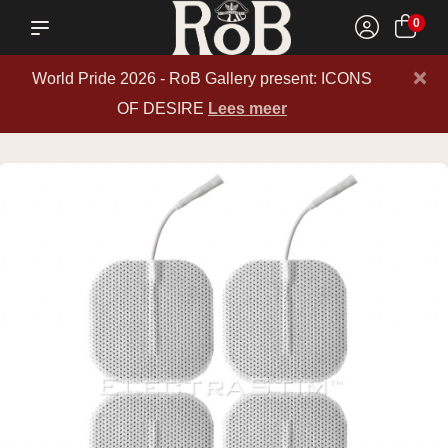
0
×
World Pride 2026 - RoB Gallery present: ICONS
OF DESIRE
Lees meer