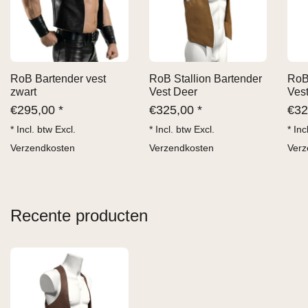
RoB Bartender vest
RoB Stallion Bartender
RoB
zwart
Vest Deer
Ves
€
295,00 *
€
325,00 *
€
32
* Incl. btw Excl.
* Incl. btw Excl.
* Inc
Verzendkosten
Verzendkosten
Verz
Recente producten