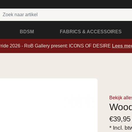
BDSM
FABRICS & ACCESSOIRES
Pride 2026 - RoB Gallery present: ICONS OF DESIRE
Lees me
Bekijk all
Wood
€
39,95
* Incl. b