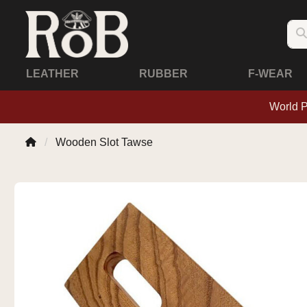
LEATHER
RUBBER
F-WEAR
World 
Wooden Slot Tawse