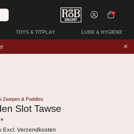
0
TOYS & TITPLAY
LUBE & HYGIENE
×
er
es Zwepen & Paddles
en Slot Tawse
 *
tw Excl.
Verzendkosten