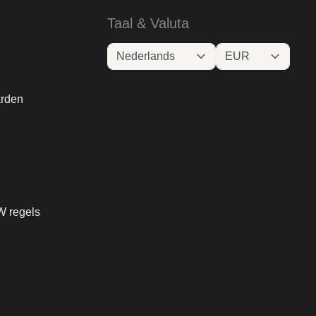
Taal & Valuta
rden
W regels