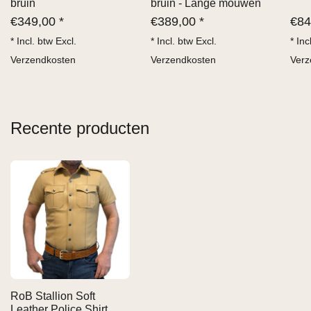
bruin
bruin - Lange mouwen
€
349,00 *
€
389,00 *
€
84
* Incl. btw Excl.
* Incl. btw Excl.
* Inc
Verzendkosten
Verzendkosten
Verz
Recente producten
RoB Stallion Soft
Leather Police Shirt