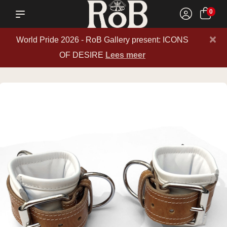
0
×
World Pride 2026 - RoB Gallery present: ICONS
OF DESIRE
Lees meer