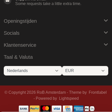
Some requests take a little extra time.
Openingstijden
Socials
Klantenservice
Taal & Valuta
© Copyright 2026 RoB Amsterdam - Theme by
Frontlabel
- Powered by
Lightspeed