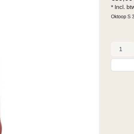
* Incl. b
Oktoop S 