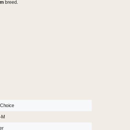
cm
breed.
 Choice
-M
er