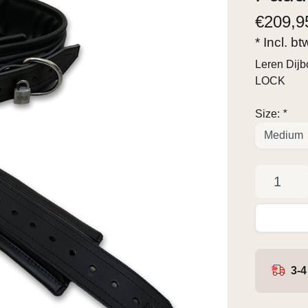
€
209,9
* Incl. b
Leren Dijb
LOCK
Size:
*
3-