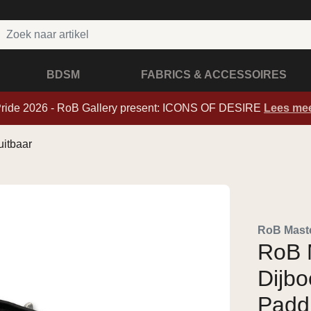
BDSM
FABRICS & ACCESSOIRES
Pride 2026 - RoB Gallery present: ICONS OF DESIRE
Lees me
uitbaar
RoB Maste
RoB 
Dijbo
Paddi