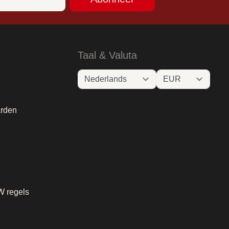
Taal & Valuta
rden
W regels