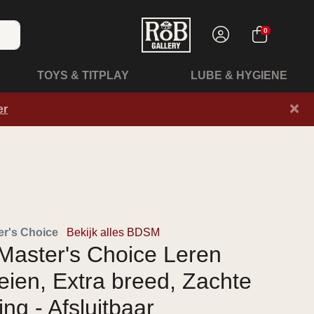
0
TOYS & TITPLAY
LUBE & HYGIENE
×
er
r's Choice
Bekijk alles BDSM
Master's Choice Leren
eien, Extra breed, Zachte
ng - Afsluitbaar