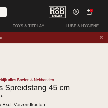
0
TOYS & TITPLAY
LUBE & HYGIENE
×
er
ekijk alles Boeien & Nekbanden
s Spreidstang 45 cm
 *
tw Excl.
Verzendkosten