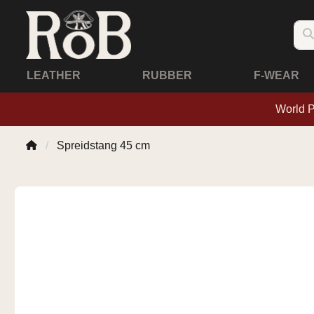
LEATHER
RUBBER
F-WEAR
World 
Spreidstang 45 cm