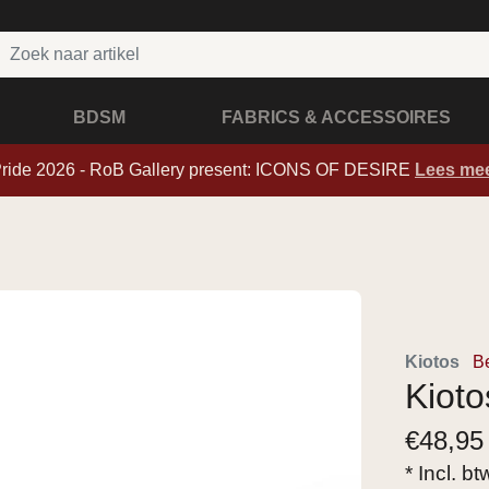
BDSM
FABRICS & ACCESSOIRES
Pride 2026 - RoB Gallery present: ICONS OF DESIRE
Lees me
Kiotos
B
Kioto
€
48,95
* Incl. b