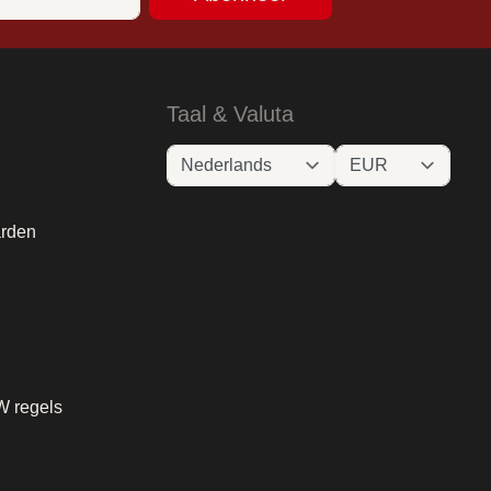
Taal & Valuta
rden
W regels