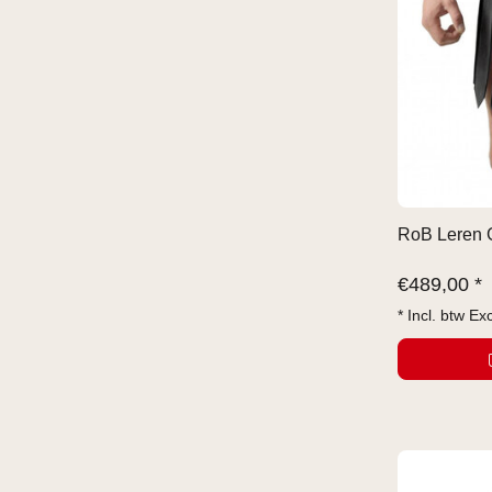
RoB Leren G
€
489,00 *
* Incl. btw Ex