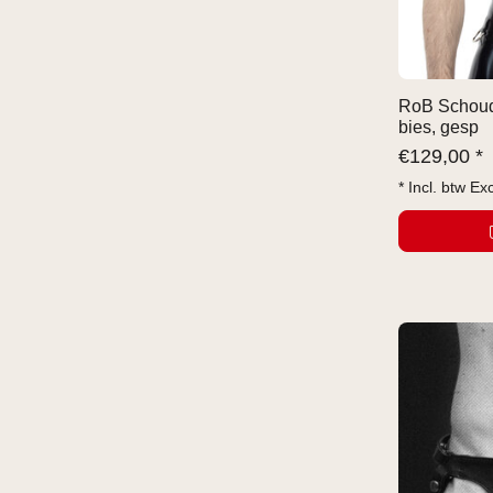
RoB Schoud
bies, gesp
€
129,00 *
* Incl. btw Ex