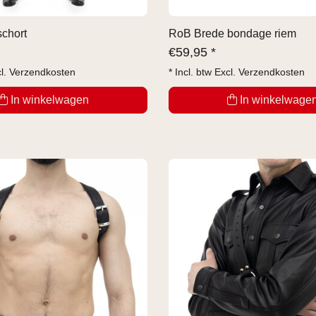
chort
RoB Brede bondage riem
€
59,95 *
cl.
Verzendkosten
* Incl. btw Excl.
Verzendkosten
In winkelwagen
In winkelwage