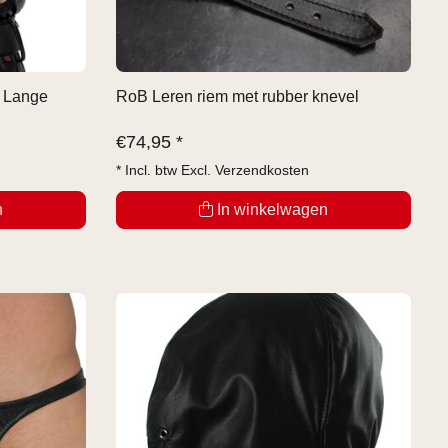
, Lange
RoB Leren riem met rubber knevel
€
74,95 *
* Incl. btw Excl.
Verzendkosten
n
In winkelwagen