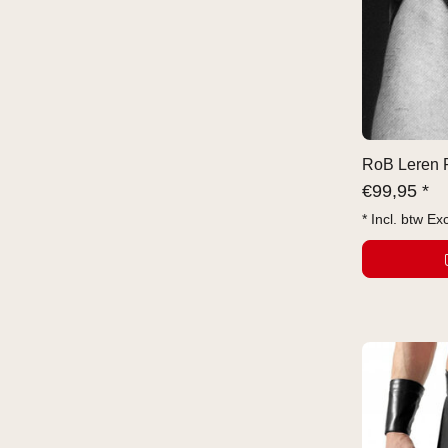
RoB Leren 
€
99,95 *
* Incl. btw Ex