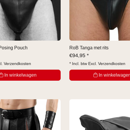
Posing Pouch
RoB Tanga met rits
€
94,95 *
cl.
Verzendkosten
* Incl. btw Excl.
Verzendkosten
In winkelwagen
In winkelwage