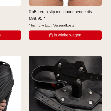
RoB Leren slip met doorlopende rits
€
99,95 *
* Incl. btw Excl.
Verzendkosten
n
In winkelwagen