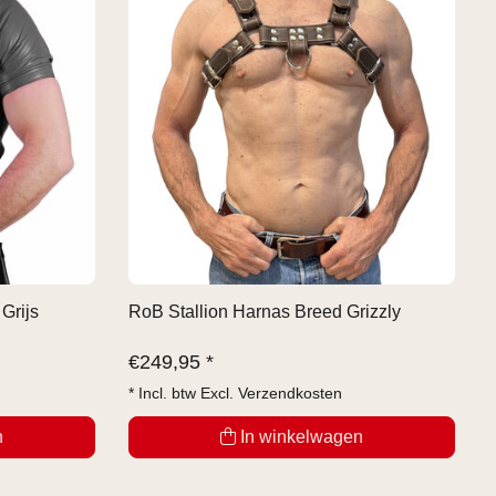
 Grijs
RoB Stallion Harnas Breed Grizzly
€
249,95 *
* Incl. btw Excl.
Verzendkosten
n
In winkelwagen