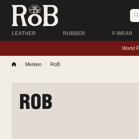
LEATHER
RUBBER
F-WEAR
World 
Merken
RoB
ROB