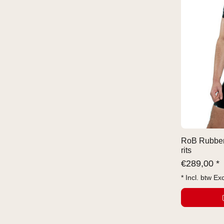
RoB Rubber 
rits
€
289,00 *
* Incl. btw Ex