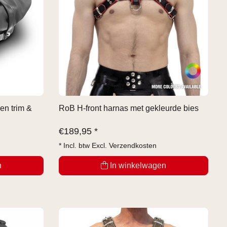
ren trim &
RoB H-front harnas met gekleurde bies
€
189,95 *
* Incl. btw Excl.
Verzendkosten
n
In winkelwagen