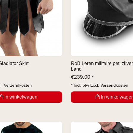
ladiator Skirt
RoB Leren militaire pet, zilve
band
€
239,00 *
cl.
Verzendkosten
* Incl. btw Excl.
Verzendkosten
In winkelwagen
In winkelwage