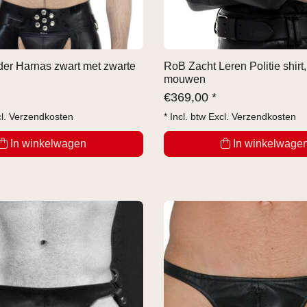
er Harnas zwart met zwarte
RoB Zacht Leren Politie shirt
mouwen
€
369,00 *
cl.
Verzendkosten
* Incl. btw Excl.
Verzendkosten
In winkelwagen
In winkelwage