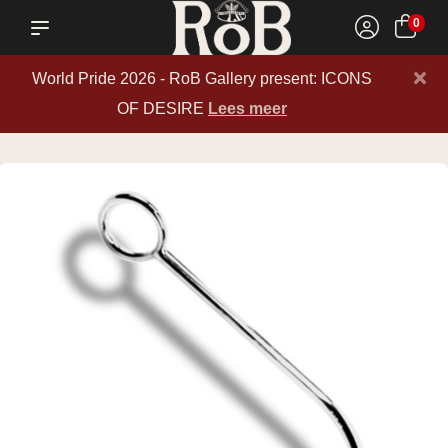
0
×
World Pride 2026 - RoB Gallery present: ICONS
OF DESIRE
Lees meer