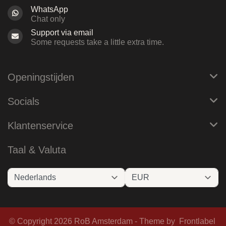
WhatsApp
Chat only
Support via email
Some requests take a little extra time.
Openingstijden
Socials
Klantenservice
Taal & Valuta
© Copyright 2026 RoB Amsterdam - Theme by
Frontlabel