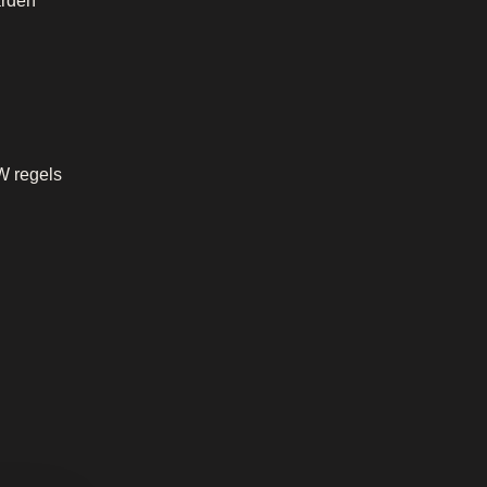
rden
W regels