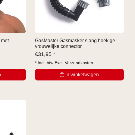
 met
GasMaster Gasmasker slang hoekige
vrouwelijke connector
€
31,95 *
* Incl. btw Excl.
Verzendkosten
n
In winkelwagen