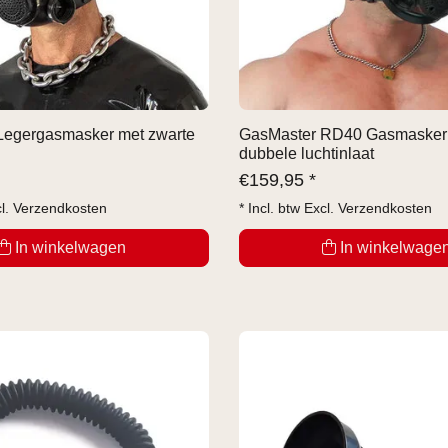
Legergasmasker met zwarte
GasMaster RD40 Gasmasker
dubbele luchtinlaat
€
159,95 *
cl.
Verzendkosten
* Incl. btw Excl.
Verzendkosten
In winkelwagen
In winkelwage