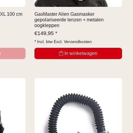
 XL 100 cm
GasMaster Alien Gasmasker
gepolariseerde lenzen + metalen
oogkleppen
€
149,95 *
* Incl. btw Excl.
Verzendkosten
n
In winkelwagen