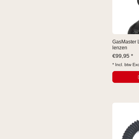
GasMaster 
lenzen
€
99,95 *
* Incl. btw Ex