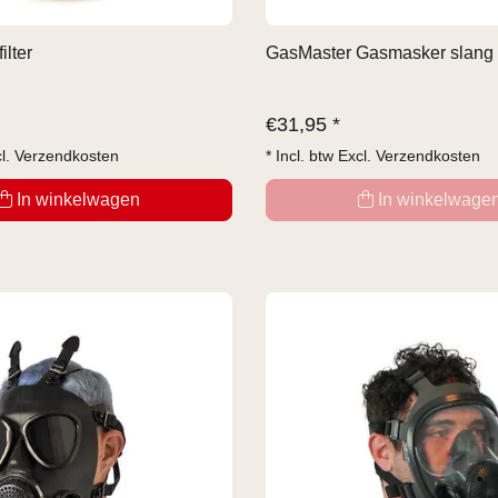
ilter
GasMaster Gasmasker slang
€
31,95 *
cl.
Verzendkosten
* Incl. btw Excl.
Verzendkosten
In winkelwagen
In winkelwage