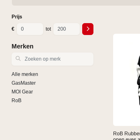
Prijs
€
tot
Merken
Zoeken op merk
Alle merken
GasMaster
MOI Gear
RoB
RoB Rubber 
open eyes 