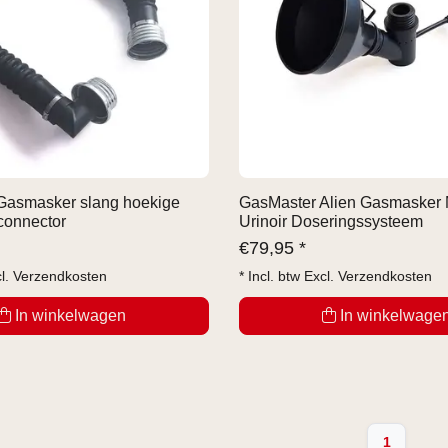
Gasmasker slang hoekige
GasMaster Alien Gasmasker 
connector
Urinoir Doseringssysteem
€
79,95 *
cl.
Verzendkosten
* Incl. btw Excl.
Verzendkosten
In winkelwagen
In winkelwage
1