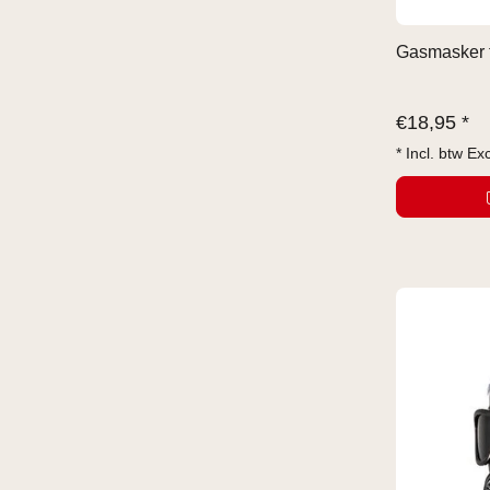
Gasmasker f
€
18,95 *
* Incl. btw Ex