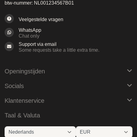
btw-nummer: NL001234567B01
Veelgestelde vragen
WhatsApp
Chat only
Support via email
Some requests take a little extra time.
Openingstijden
Socials
Klantenservice
Taal & Valuta